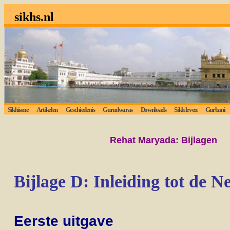
sikhs.nl
Sikhisme
Artikelen
Geschiedenis
Gurudwaras
Downloads
Sikh leven
Gurbani
Rehat Maryada: Bijlagen
Bijlage D: Inleiding tot de N
Eerste uitgave